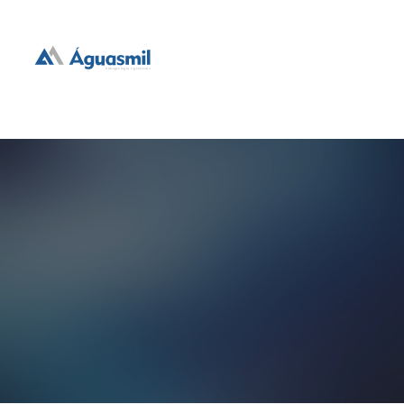
hidrogeologia e geotecnia