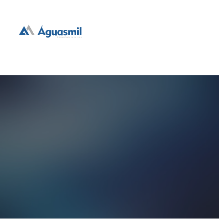
hidrogeologia e geotecnia