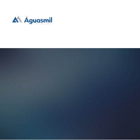
hidrogeologia e geotecnia