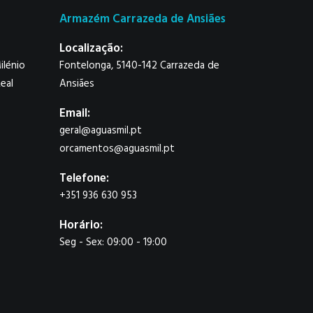
Armazém Carrazeda de Ansiães
Localização:
ilénio
Fontelonga, 5140-142 Carrazeda de
eal
Ansiães
Email:
geral@aguasmil.pt
orcamentos@aguasmil.pt
Telefone:
+351 936 630 953
Horário:
Seg - Sex: 09:00 - 19:00