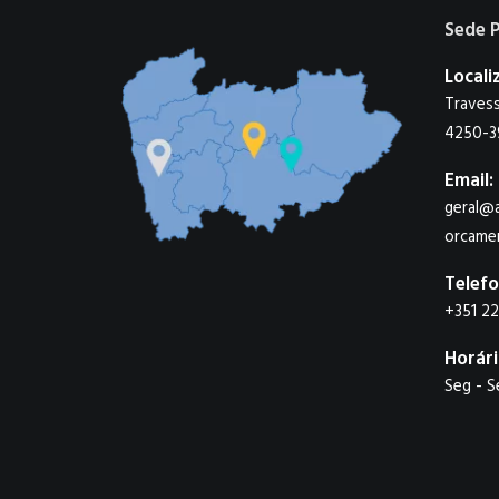
Sede 
Locali
Travess
4250-3
Email:
geral@a
orcame
Telefo
+351 2
Horári
Seg - S