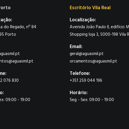
Porto
Escritório Vila Real
zação:
Localização:
a do Regado, nº 84
Avenida João Paulo II, edifício M
95 Porto
Shopping loja 3, 5000-198 Vila R
Email:
guasmil.pt
geral@aguasmil.pt
ntos@aguasmil.pt
orcamentos@aguasmil.pt
ne:
Telefone:
22 076 830
+351 259 044 196
o:
Horário:
ex: 09:00 - 19:00
Seg - Sex: 09:00 - 19:00